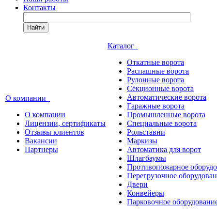
Контакты
Найти
Каталог
Откатные ворота
Распашные ворота
Рулонные ворота
Секционные ворота
Автоматические ворота
О компании
Гаражные ворота
О компании
Промышленные ворота
Лицензии, сертификаты
Специальные ворота
Отзывы клиентов
Рольставни
Вакансии
Маркизы
Партнеры
Автоматика для ворот
Шлагбаумы
Противопожарное оборуд
Перегрузочное оборудова
Двери
Конвейеры
Парковочное оборудовани