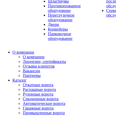
Шлагбаумы
посл
Противопожарное
обсл
оборудовние
Серв
Перегрузочное
обсл
оборудование
Двери
Конвейеры
Парковочное
оборудование
О компании
О компании
Лицензии, сертификаты
Отзывы клиентов
Вакансии
Партнеры
Каталог
Откатные ворота
Распашные ворота
Рулонные ворота
Секционные ворота
Автоматические ворота
Гаражные ворота
Промышленные ворота