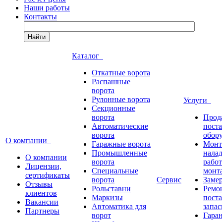
Наши работы
Контакты
Найти
Каталог
Откатные ворота
Распашные
ворота
Рулонные ворота
Услуги
Секционные
ворота
Прод
Автоматические
пост
ворота
обор
О компании
Гаражные ворота
Монт
Промышленные
нала
О компании
ворота
работ
Лицензии,
Специальные
монт
сертификаты
ворота
Сервис
Заме
Отзывы
Рольставни
Ремо
клиентов
Маркизы
пост
Вакансии
Автоматика для
запас
Партнеры
ворот
Гара