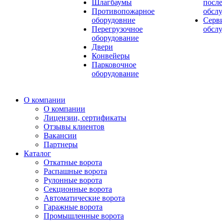
Шлагбаумы
посл
Противопожарное
обсл
оборудовние
Серв
Перегрузочное
обсл
оборудование
Двери
Конвейеры
Парковочное
оборудование
О компании
О компании
Лицензии, сертификаты
Отзывы клиентов
Вакансии
Партнеры
Каталог
Откатные ворота
Распашные ворота
Рулонные ворота
Секционные ворота
Автоматические ворота
Гаражные ворота
Промышленные ворота