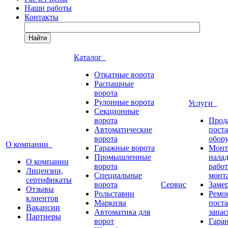
Наши работы
Контакты
Найти
Каталог
Откатные ворота
Распашные
ворота
Рулонные ворота
Услуги
Секционные
ворота
Прод
Автоматические
пост
ворота
обор
О компании
Гаражные ворота
Монт
Промышленные
нала
О компании
ворота
работ
Лицензии,
Специальные
монт
сертификаты
ворота
Сервис
Заме
Отзывы
Рольставни
Ремо
клиентов
Маркизы
пост
Вакансии
Автоматика для
запас
Партнеры
ворот
Гара